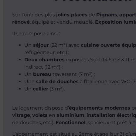
Sur l’une des plus
jolies places
de
Pignans
,
appar
rénové
, équipé et vendu meublé.
Exposition lum
Il se compose ainsi :
Un
séjour
(22 m²) avec
cuisine ouverte équi
réfrigérateur, etc.) ;
Deux chambres
exposées Sud (14.5 m² & 11 m
indirect (12 m²) ;
Un
bureau
traversant (7 m²) ;
Une
salle de douches
à l’Italienne avec WC (7.
Un
cellier
(3 m²).
Le logement dispose d’
équipements modernes
o
vitrage
,
volets
en
aluminium
,
installation électri
de douches, etc.).
Fonctionnel
, spacieux et prêt à h
L’appartement est situé au 2ème étage (sur 3) d’u