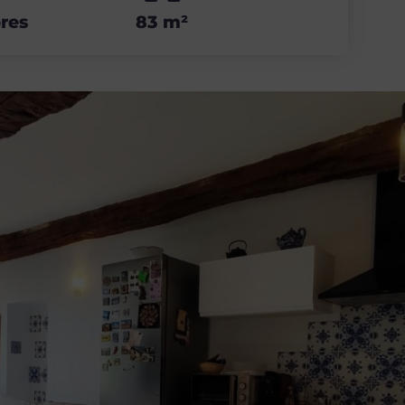
res
83 m²