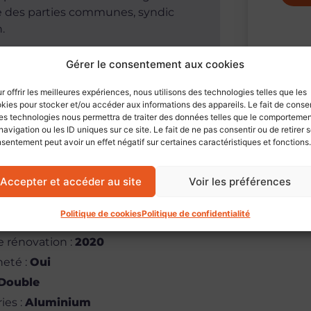
re des parties communes, syndic
.
Gérer le consentement aux cookies
r offrir les meilleures expériences, nous utilisons des technologies telles que les
kies pour stocker et/ou accéder aux informations des appareils. Le fait de consen
es technologies nous permettra de traiter des données telles que le comporteme
ions complémentaires
navigation ou les ID uniques sur ce site. Le fait de ne pas consentir ou de retirer 
sentement peut avoir un effet négatif sur certaines caractéristiques et fonctions.
Accepter et accéder au site
Voir les préférences
truction
Politique de cookies
Politique de confidentialité
e rénovation
:
2020
neté
:
Oui
Double
ries
:
Aluminium