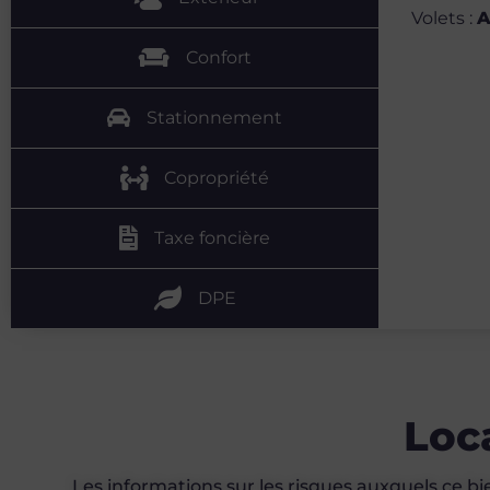
Volets
:
A
Confort
Stationnement
Copropriété
Taxe foncière
DPE
Loc
Les informations sur les risques auxquels ce bi