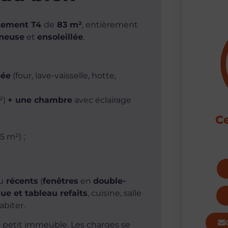
tement T4
de
83 m²
, entièrement
ineuse
et
ensoleillée
.
pée
(four, lave-vaisselle, hotte,
²)
+ une chambre
avec éclairage
Ce
5 m²) ;
u
récents
(
fenêtres
en
double-
que et tableau refaits
, cuisine, salle
abiter.
n petit immeuble. Les charges se