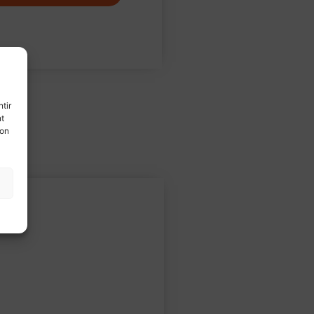
tir
nt
son