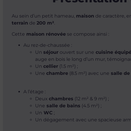
Au sein d’un petit hameau,
maison
de caractère, en
terrain
de
200 m²
.
Cette
maison rénovée
se compose ainsi :
Au rez-de-chaussée :
Un
séjour
ouvert sur une
cuisine équip
auge en bois le long d’un mur, témoignant 
Un
cellier
(1.5 m²) ;
Une
chambre
(8.5 m²) avec une
salle de
A l’étage :
Deux
chambres
(12 m² & 9 m²) ;
Une
salle de bains
(4.5 m²) ;
Un
WC
;
Un dégagement avec une spacieuse armoi