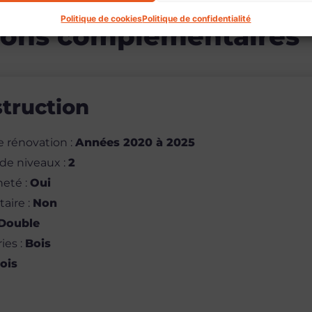
Politique de cookies
Politique de confidentialité
ions complémentaires
truction
e rénovation
:
Années 2020 à 2025
de niveaux
:
2
neté
:
Oui
taire
:
Non
Double
ries
:
Bois
ois