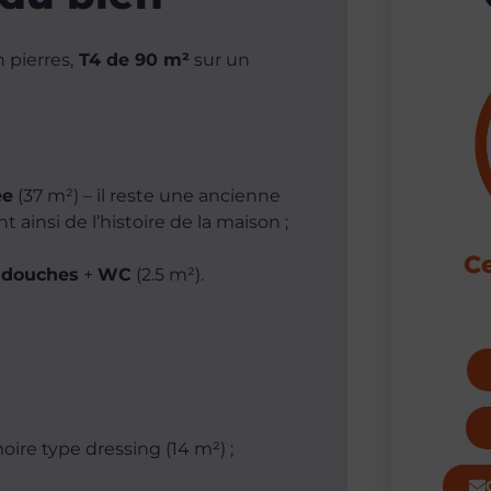
 pierres,
T4 de 90 m²
sur un
ée
(37 m²) – il reste une ancienne
ainsi de l’histoire de la maison ;
Ce
 douches
+
WC
(2.5 m²).
re type dressing (14 m²) ;