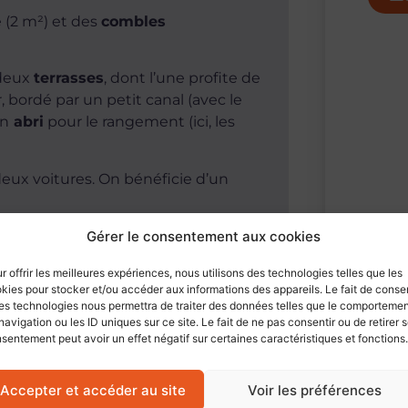
(2 m²) et des
combles
 deux
terrasses
, dont l’une profite de
 bordé par un petit canal (avec le
un
abri
pour le rangement (ici, les
eux voitures. On bénéficie d’un
hermodynamique, poêle à granulés
Gérer le consentement aux cookies
nique Contrôlée, vidéophone, etc.),
r offrir les meilleures expériences, nous utilisons des technologies telles que les
kies pour stocker et/ou accéder aux informations des appareils. Le fait de consen
es technologies nous permettra de traiter des données telles que le comporteme
navigation ou les ID uniques sur ce site. Le fait de ne pas consentir ou de retirer 
sentement peut avoir un effet négatif sur certaines caractéristiques et fonctions.
Accepter et accéder au site
Voir les préférences