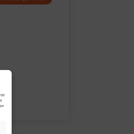
tir
nt
son