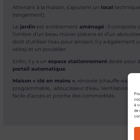
Attenant à la maison, s’ajoutent un
local
technique 
(rangement).
Le
jardin
est entièrement
aménagé
: il comporte
l’ombre d’un beau mûrier platane et d’un abricotier,
droit d’utiliser l’eau pour arroser). Il y a également 
vélos) et un poulailler.
Enfin, il y a un
espace stationnement
dédié pour d
portail automatique
.
Maison « clé en mains »
, rénovée (chauffe-eau t
programmable, adoucisseur d’eau, Ventilation Méca
Pou
facile d’accès et proche des commodités.
coo
à c
de 
con